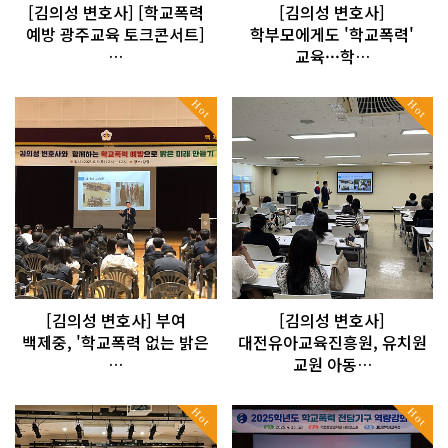
[김의성 변호사] [학교폭력
[김의성 변호사]
예방 광주교육 토크콘서트]
학부모에게도 '학교폭력'
…
교육···학…
Hot
Hot
[김의성 변호사] 부여
[김의성 변호사]
백제중, '학교폭력 없는 밝은
대전유아교육진흥원, 유치원
…
교원 아동…
Hot
Hot