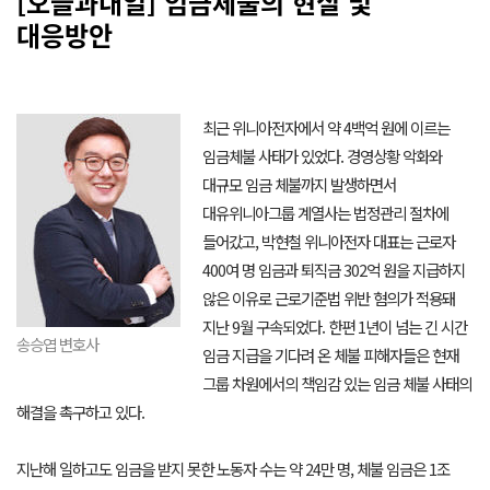
[오늘과내일] 임금체불의 현실 및
대응방안
최근 위니아전자에서 약 4백억 원에 이르는
임금체불 사태가 있었다. 경영상황 악화와
대규모 임금 체불까지 발생하면서
대유위니아그룹 계열사는 법정관리 절차에
들어갔고, 박현철 위니아전자 대표는 근로자
400여 명 임금과 퇴직금 302억 원을 지급하지
않은 이유로 근로기준법 위반 혐의가 적용돼
지난 9월 구속되었다. 한편 1년이 넘는 긴 시간
송승엽 변호사
임금 지급을 기다려 온 체불 피해자들은 현재
그룹 차원에서의 책임감 있는 임금 체불 사태의
해결을 촉구하고 있다.
지난해 일하고도 임금을 받지 못한 노동자 수는 약 24만 명, 체불 임금은 1조