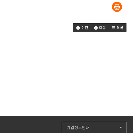
이전
다음
목록