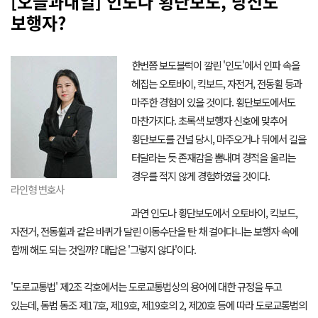
[오늘과내일] 인도나 횡단보도, 당신도
보행자?
한번쯤 보도블럭이 깔린 '인도'에서 인파 속을
헤집는 오토바이, 킥보드, 자전거, 전동휠 등과
마주한 경험이 있을 것이다. 횡단보도에서도
마찬가지다. 초록색 보행자 신호에 맞추어
횡단보도를 건널 당시, 마주오거나 뒤에서 길을
터달라는 듯 존재감을 뽐내며 경적을 울리는
경우를 적지 않게 경험하였을 것이다.
라인형 변호사
과연 인도나 횡단보도에서 오토바이, 킥보드,
자전거, 전동휠과 같은 바퀴가 달린 이동수단을 탄 채 걸어다니는 보행자 속에
함께 해도 되는 것일까? 대답은 '그렇지 않다'이다.
'도로교통법' 제2조 각호에서는 도로교통법상의 용어에 대한 규정을 두고
있는데, 동법 동조 제17호, 제19호, 제19호의 2, 제20호 등에 따라 도로교통법의