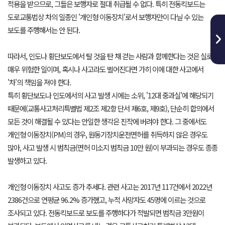
적용을 받으므로, 그들은 보행자로 절대 취급될 수 없다. 특히 전동킥보드는
도로교통법상 차의 일종인 '개인형 이동장치'로서 보행자만이 다닐 수 있는
보도를 주행해서는 안 된다.
따라서, 인도나 횡단보도에서 탈 것을 탄 채 걷는 사람과 함께한다는 것은 실로
매우 위험한 일이며, 혹시나 사고라도 벌어진다면 가히 이에 대한 사고에서
'차'의 책임을 져야 한다.
특히 횡단보도나 인도에서의 사고 발생 시에는 소위, '12대 중과실'에 해당되기
때문에(교통사고처리특별법 제2조 제2항 단서 제6호, 제9호), 단순히 합의에서
모든 것이 해결될 수 있다는 안일한 생각은 진작에 버려야 한다. 그 중에서도
개인형 이동장치(PM)의 경우, 원동기장치운전면허를 취득하지 않은 경우도
많아, 사고 발생 시 범칙금(면허 미소지 범칙금 10만 원)이 부과되는 경우도 종종
발생하고 있다.
개인형 이동장치 사고도 증가 추세다. 관련 사고는 2017년 117건에서 2022년
2386건으로 연평균 96.2% 증가했고, 누적 사망자도 45명에 이르는 것으로
조사되고 있다. 전동킥보드로 보도를 주행하다가 적발되면 범칙금 3만원이