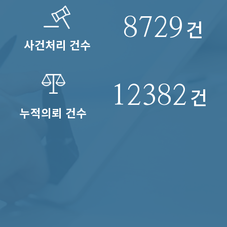
8729
건
사건처리 건수
12382
건
누적의뢰 건수