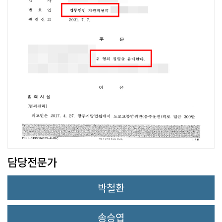
담당전문가
박철환
송승엽