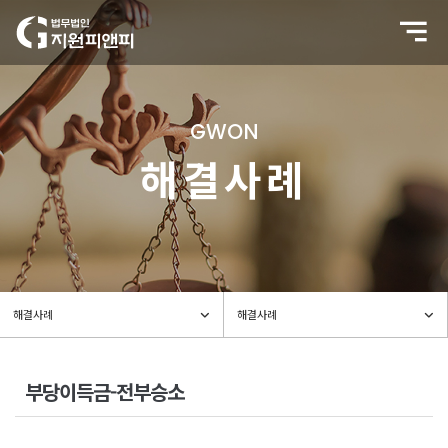
GWON
해결사례
부당이득금-전부승소